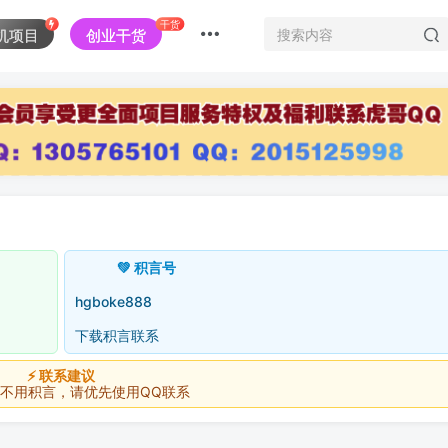
干货
机项目
创业干货
💚 积言号
hgboke888
下载积言联系
⚡ 联系建议
积言，请优先使用QQ联系