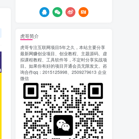
5天前
674
AI漫剧风口来了！Ks全
5
程托管模式，零成本躺赚
6天前
520
虎哥简介
Codex自动化运营X，月
6
虎哥专注互联网项目5年之久，本站主要分享
入千刀，5000字干货 献给
最新网赚创业项目、创业教程、主题源码、虚
喜欢出海的朋友
6天前
625
拟课程教程、工具软件等，不定时分享实战项
目。如果你有好的项目开通会员无限发文。咨
运营几年的熊猫平台任务
7
询合作qq：2015125998、2509279613 企业
点赞关注播放收藏任务自动
微信
化项目 单号5-10+收益 可批
9天前
746
量
苏宁自动化采集，电脑挂
8
机项目复活，稳定50+ 可批
量
12天前
901
录屏团购商家浏览 每天
9
可无限做 单条/0.6 一天轻松
几百条 每天日结 多做多得
13天前
652