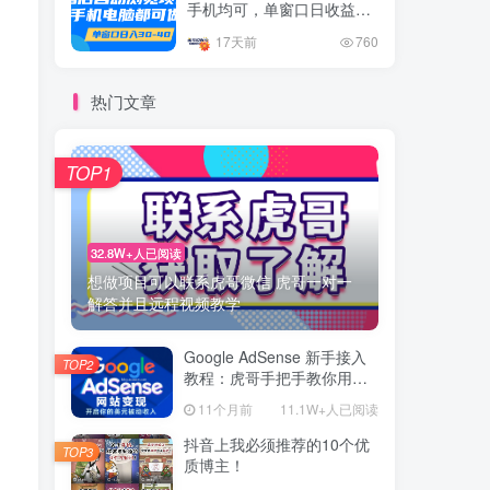
手机均可，单窗口日收益30
–40+
17天前
760
热门文章
TOP1
32.8W+人已阅读
想做项目可以联系虎哥微信 虎哥一对一
解答并且远程视频教学
Google AdSense 新手接入
TOP2
教程：虎哥手把手教你用网
站赚取美元收入
11个月前
11.1W+人已阅读
抖音上我必须推荐的10个优
TOP3
质博主！