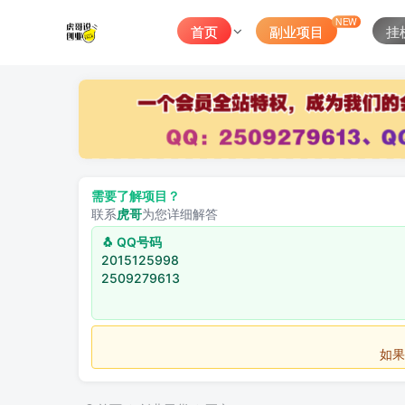
NEW
首页
副业项目
挂
需要了解项目？
联系
虎哥
为您详细解答
🐧 QQ号码
2015125998
2509279613
如果不用