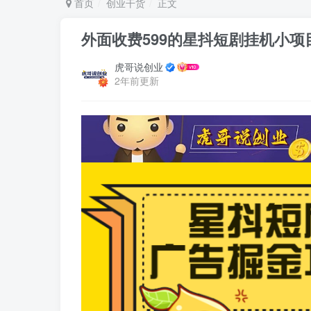
首页
创业干货
正文
外面收费599的星抖短剧挂机小
虎哥说创业
2年前更新