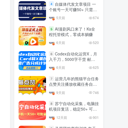
益
官方免费领取教程，最高可
自媒体代发文章项目 一
4
领1年
个账号一天可赚50+ 只需动
4年前
1.4W+人已阅读
动手发布文章即可赚米
5天前
674
十大电脑挂机赚钱
TOP5
AI漫剧风口来了！Ks全
5
4年前
1.2W+人已阅读
程托管模式，零成本躺赚
腾讯欢乐斗地主打金项目，
6天前
520
TOP6
回收欢乐豆 一台电脑日收益
500+
Codex自动化运营X，月
6
3年前
5670人已阅读
入千刀，5000字干货 献给
喜欢出海的朋友
外面开车的三角洲出售脚
TOP7
6天前
625
本，无卡密版本 单窗口日收
益30-70+ 可批量操作
运营几年的熊猫平台任务
1年前
4869人已阅读
7
点赞关注播放收藏任务自动
最新快手极速版秒货脚本，
化项目 单号5-10+收益 可批
TOP8
9天前
746
直播间扫货必备神器【秒货
量
脚本+操作教程】
2年前
4555人已阅读
苏宁自动化采集，电脑挂
8
机项目复活，稳定50+ 可批
0粉0基础抖音做旅游直播，
TOP9
量
30天带货250万GMV，纯利
12天前
901
10万，及经验
3年前
4533人已阅读