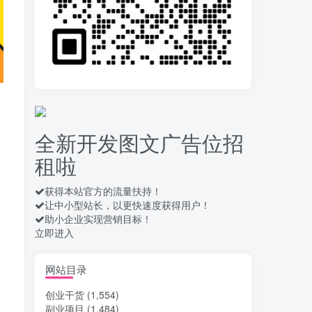
拆解一个外面卖几百元
10
的AI流量变现项目，虎哥这
里免费分享操作玩法
13天前
656
安卓高速自动点击器
11
Auto Clicker 自定义脚本、
手势录制、自定义连点滑动
15天前
907
工具
全新开发图文广告位招
头条自动化操作发布文
12
租啦
章获取收益 单机单号一天下
来轻松几十百块上不封顶
16天前
1027
获得本站官方的流量扶持！
让中小型站长，以更快速度获得用户！
最新 TB秒拍秒退项目 一
13
助小企业实现营销目标！
个TB号一天可做几百单 单
立即进入
价0.35/个 手动项目
16天前
733
酒店自动浏览，电脑、
网站目录
14
手机均可，单窗口日收益30
创业干货
(1,554)
–40+
17天前
760
副业项目
(1,484)