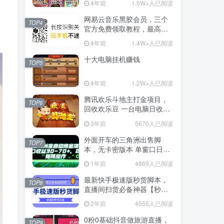
4年前
1.5W+人已阅读
网易云音乐黑胶会员，三个
TOP4
官方免费领取教程，最高可
领1年
4年前
1.4W+人已阅读
十大电脑挂机赚钱
TOP5
4年前
1.2W+人已阅读
腾讯欢乐斗地主打金项目，
TOP6
回收欢乐豆 一台电脑日收益
500+
3年前
5670人已阅读
外面开车的三角洲出售脚
TOP7
本，无卡密版本 单窗口日收
益30-70+ 可批量操作
1年前
4869人已阅读
最新快手极速版秒货脚本，
TOP8
直播间扫货必备神器【秒货
脚本+操作教程】
2年前
4555人已阅读
0粉0基础抖音做旅游直播，
TOP9