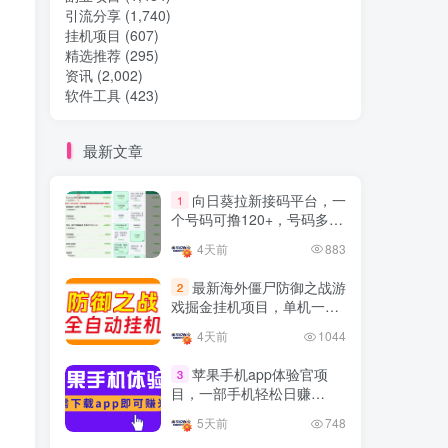
引流分享
(1,740)
挂机项目
(607)
热门文章
精选推荐
(295)
资讯
(2,002)
软件工具
(423)
TOP1
最新文章
32.8W+人已阅读
向日葵拉新接码平台，一
1
想做项目可以联系虎哥微信 虎哥一对一
个号码可撸120+，号码多的
解答并且远程视频教学
翻倍
4天前
883
Google AdSense 新手接入
TOP2
最新海外僵尸防御之战游
2
教程：虎哥手把手教你用网
戏掘金挂机项目，单机一天
站赚取美元收入
11个月前
11.1W+人已阅读
150+
4天前
1044
抖音上我必须推荐的10个优
TOP3
质博主！
苹果手机app体验官项
3
目，一部手机轻松日赚
4年前
1.5W+人已阅读
50+的项目 只需动动手指下
5天前
748
载安装app即可获取高额收
网易云音乐黑胶会员，三个
TOP4