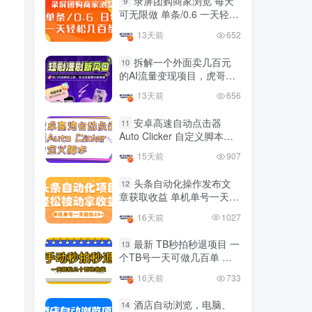
录屏团购商家浏览 每天
9
国内最多电脑挂机赚钱项目
可无限做 单条/0.6 一天轻松
TOP10
的平台操作明细
几百条 每天日结 多做多得
13天前
652
4年前
4419人已阅读
拆解一个外面卖几百元
10
的AI流量变现项目，虎哥这
友情链接申请联系虎哥
里免费分享操作玩法
13天前
656
安卓高速自动点击器
11
Auto Clicker 自定义脚本、
手势录制、自定义连点滑动
15天前
907
工具
头条自动化操作发布文
12
章获取收益 单机单号一天下
来轻松几十百块上不封顶
16天前
1027
最新 TB秒拍秒退项目 一
13
个TB号一天可做几百单 单
价0.35/个 手动项目
16天前
733
酒店自动浏览，电脑、
14