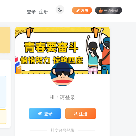
发布
开通会员
登录
注册
最新文章
向日葵拉新接码平台，一
1
个号码可撸120+，号码多的
翻倍
4天前
883
最新海外僵尸防御之战游
2
戏掘金挂机项目，单机一天
150+
4天前
1044
HI！请登录
苹果手机app体验官项
3
目，一部手机轻松日赚
50+的项目 只需动动手指下
5天前
748
登录
注册
载安装app即可获取高额收
益
自媒体代发文章项目 一
4
个账号一天可赚50+ 只需动
社交账号登录
动手发布文章即可赚米