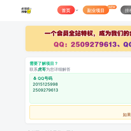
NEW
首页
副业项目
挂
需要了解项目？
联系
虎哥
为您详细解答
🐧 QQ号码
2015125998
2509279613
如果不用