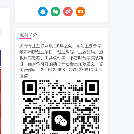
7天前
762
载安装app即可获取高额收
益
自媒体代发文章项目 一
5
个账号一天可赚50+ 只需动
动手发布文章即可赚米
7天前
682
虎哥简介
AI漫剧风口来了！Ks全
6
虎哥专注互联网项目5年之久，本站主要分享
程托管模式，零成本躺赚
最新网赚创业项目、创业教程、主题源码、虚
7天前
525
拟课程教程、工具软件等，不定时分享实战项
目。如果你有好的项目开通会员无限发文。咨
Codex自动化运营X，月
7
询合作qq：2015125998、2509279613 企业
入千刀，5000字干货 献给
微信
喜欢出海的朋友
8天前
629
运营几年的熊猫平台任务
8
点赞关注播放收藏任务自动
化项目 单号5-10+收益 可批
10天前
751
量
苏宁自动化采集，电脑挂
9
机项目复活，稳定50+ 可批
量
14天前
904