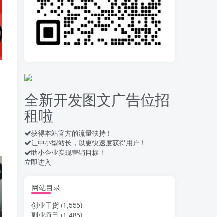
录屏团购商家浏览 每天
10
可无限做 单条/0.6 一天轻松
几百条 每天日结 多做多得
14天前
655
拆解一个外面卖几百元
11
的AI流量变现项目，虎哥这
里免费分享操作玩法
14天前
658
全新开发图文广告位招
安卓高速自动点击器
12
租啦
Auto Clicker 自定义脚本、
手势录制、自定义连点滑动
17天前
909
工具
获得本站官方的流量扶持！
让中小型站长，以更快速度获得用户！
头条自动化操作发布文
13
助小企业实现营销目标！
章获取收益 单机单号一天下
立即进入
来轻松几十百块上不封顶
18天前
1032
最新 TB秒拍秒退项目 一
网站目录
14
个TB号一天可做几百单 单
创业干货
(1,555)
价0.35/个 手动项目
18天前
744
副业项目
(1,485)