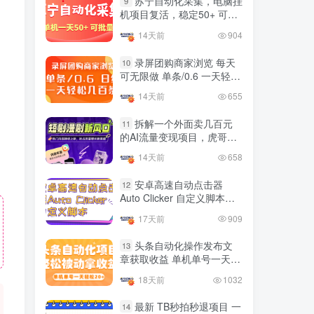
苏宁自动化采集，电脑挂
9
国内最多电脑挂机赚钱项目
机项目复活，稳定50+ 可批
TOP10
的平台操作明细
量
14天前
904
4年前
4421人已阅读
录屏团购商家浏览 每天
10
可无限做 单条/0.6 一天轻松
友情链接申请联系虎哥
几百条 每天日结 多做多得
14天前
655
拆解一个外面卖几百元
11
的AI流量变现项目，虎哥这
里免费分享操作玩法
14天前
658
安卓高速自动点击器
12
Auto Clicker 自定义脚本、
手势录制、自定义连点滑动
17天前
909
工具
头条自动化操作发布文
13
章获取收益 单机单号一天下
来轻松几十百块上不封顶
18天前
1032
最新 TB秒拍秒退项目 一
14