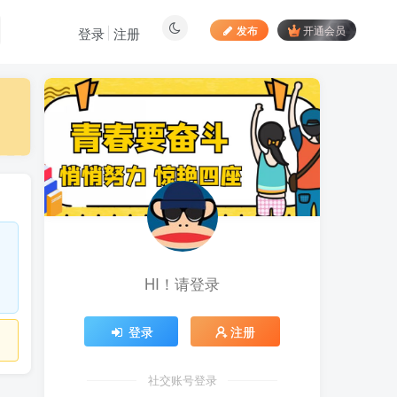
发布
开通会员
登录
注册
最新文章
居家拍视频 苹果手动采
1
集项目 第一人称视角手部操
作视频采集 一天收入轻松百
昨天
902
元起
向日葵拉新接码平台，一
2
个号码可撸120+，号码多的
翻倍
6天前
890
HI！请登录
最新海外僵尸防御之战游
3
戏掘金挂机项目，单机一天
150+
6天前
1057
登录
注册
苹果手机app体验官项
4
目，一部手机轻松日赚
社交账号登录
50+的项目 只需动动手指下