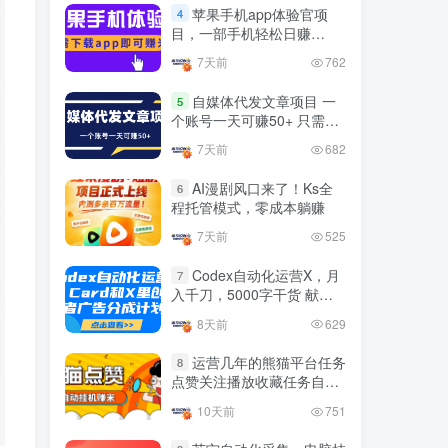
官方免费领取教程，最高可
苹果手机app体验官项
4
领1年
目，一部手机轻松日赚
4年前
1.4W+人已阅读
50+的项目 只需动动手指下
7天前
762
十大电脑挂机赚钱
载安装app即可获取高额收
TOP5
益
自媒体代发文章项目 一
5
4年前
1.2W+人已阅读
个账号一天可赚50+ 只需动
动手发布文章即可赚米
腾讯欢乐斗地主打金项目，
7天前
682
TOP6
回收欢乐豆 一台电脑日收益
500+
AI漫剧风口来了！Ks全
6
3年前
5672人已阅读
程托管模式，零成本躺赚
外面开车的三角洲出售脚
TOP7
7天前
525
本，无卡密版本 单窗口日收
益30-70+ 可批量操作
Codex自动化运营X，月
1年前
4875人已阅读
7
入千刀，5000字干货 献给
最新快手极速版秒货脚本，
喜欢出海的朋友
TOP8
8天前
629
直播间扫货必备神器【秒货
脚本+操作教程】
2年前
4556人已阅读
运营几年的熊猫平台任务
8
点赞关注播放收藏任务自动
0粉0基础抖音做旅游直播，
TOP9
化项目 单号5-10+收益 可批
30天带货250万GMV，纯利
10天前
751
量
10万，及经验
3年前
4538人已阅读