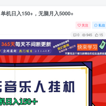
机日入150+，无脑月入5000+
关注
私信
0
945
15