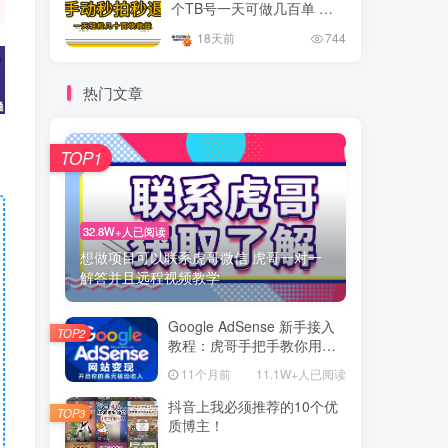
个TB号一天可做几百单 单
价0.35/个 手动项目
18天前
744
热门文章
TOP1
32.8W+人已阅读
想做项目可以联系虎哥微信 虎哥一对一
解答并且远程视频教学
Google AdSense 新手接入
TOP2
教程：虎哥手把手教你用网
站赚取美元收入
11个月前
11.1W+人已阅读
抖音上我必须推荐的10个优
TOP3
质博主！