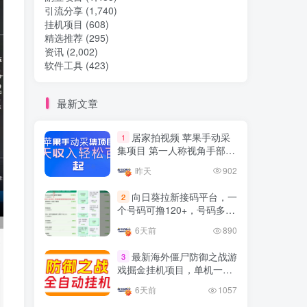
引流分享
(1,740)
挂机项目
(608)
热门文章
精选推荐
(295)
资讯
(2,002)
软件工具
(423)
TOP1
最新文章
32.8W+人已阅读
居家拍视频 苹果手动采
1
想做项目可以联系虎哥微信 虎哥一对一
集项目 第一人称视角手部操
解答并且远程视频教学
作视频采集 一天收入轻松百
昨天
902
元起
Google AdSense 新手接入
TOP2
向日葵拉新接码平台，一
2
教程：虎哥手把手教你用网
个号码可撸120+，号码多的
站赚取美元收入
11个月前
11.1W+人已阅读
翻倍
6天前
890
抖音上我必须推荐的10个优
TOP3
质博主！
最新海外僵尸防御之战游
3
戏掘金挂机项目，单机一天
4年前
1.5W+人已阅读
150+
6天前
1057
网易云音乐黑胶会员，三个
TOP4