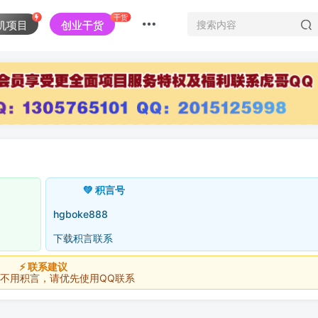
干货
机项目
创业干货
💚 积言号
hgboke888
下载积言联系
⚡ 联系建议
积言，请优先使用QQ联系