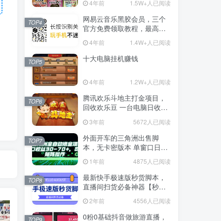
4年前
1.5W+人已阅读
网易云音乐黑胶会员，三个
TOP4
官方免费领取教程，最高可
领1年
4年前
1.4W+人已阅读
十大电脑挂机赚钱
TOP5
4年前
1.2W+人已阅读
腾讯欢乐斗地主打金项目，
TOP6
回收欢乐豆 一台电脑日收益
500+
3年前
5672人已阅读
外面开车的三角洲出售脚
TOP7
本，无卡密版本 单窗口日收
益30-70+ 可批量操作
1年前
4875人已阅读
最新快手极速版秒货脚本，
TOP8
直播间扫货必备神器【秒货
脚本+操作教程】
2年前
4556人已阅读
0粉0基础抖音做旅游直播，
TOP9