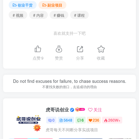
创业干货
副业项目
# 视频
# 内容
# 赚钱
# 课程
喜欢就支持一下吧
点赞
9
赞赏
分享
收藏
Do not find excuses for failure, to chase success reasons.
不要找失败的借口，去追成功的理由
虎哥说创业
关注
0
5648
6
236
260W+
虎哥每天不间断分享实战项目