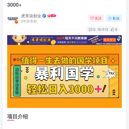
3000+
虎哥说创业
关注
私信
2年前更新
0
512
9
项目介绍