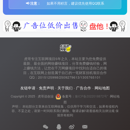
📢 注意：
如果不用积言，建议优先使用QQ联系
虎哥专注互联网项目5年之久，本站主要为您免费提供
最新、最全面的网络赚钱项目，分享免费赚钱经验，网
上赚钱方法，让您在千万网赚项目中找到合适自己的项
目，在互联网上创造属于自己的一笔财富挂机项目合作
QQ：2015125998/2509279613/1305765101
友链申请
-
免责声明
-
关于我们
-
广告合作
-
网站地图
Copyright © 2025 ·
虎哥说创业
备案号：
豫ICP备2022018872号"
·
网站地
图
声明： 本站部分文章来自互联网收集，仅供用于学习和交流，如果有侵权内
容、不妥之处，请第一时间联系我们删除。敬请谅解!请遵循相关法律法规 保
留所有权利