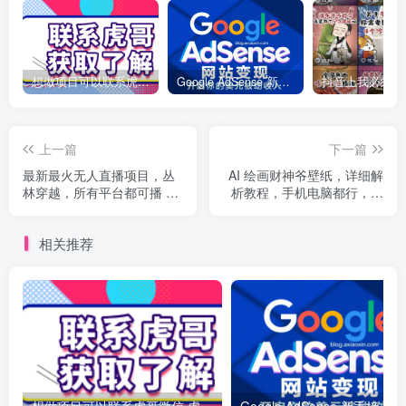
想做项目可以联系虎哥微信 虎哥一对一解答并且远程视频教学
Google AdSense 新手接入教程：虎哥手把手教你用网站赚取美元收入
上一篇
下一篇
最新最火无人直播项目，丛
AI 绘画财神爷壁纸，详细解
林穿越，所有平台都可播 保
析教程，手机电脑都行，日
姆级教学小白轻松 1600+
赚 2000
相关推荐