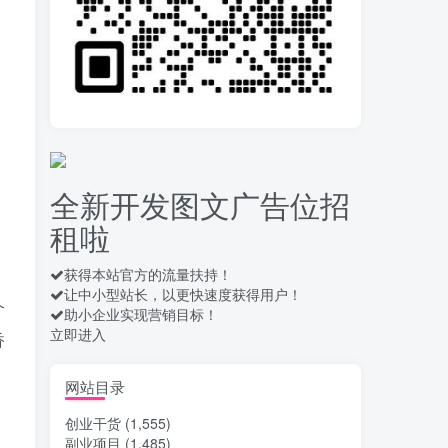
录屏团购商家浏览 每天
10
可无限做 单条/0.6 一天轻松
几百条 每天日结 多做多得
14天前
652
拆解一个外面卖几百元
11
的AI流量变现项目，虎哥这
里免费分享操作玩法
14天前
658
全新开发图文广告位招
安卓高速自动点击器
12
租啦
Auto Clicker 自定义脚本、
手势录制、自定义连点滑动
16天前
908
工具
获得本站官方的流量扶持！
让中小型站长，以更快速度获得用户！
头条自动化操作发布文
13
个
助小企业实现营销目标！
章获取收益 单机单号一天下
立即进入
来轻松几十百块上不封顶
香
17天前
1028
最新 TB秒拍秒退项目 一
网站目录
14
个TB号一天可做几百单 单
创业干货
(1,555)
价0.35/个 手动项目
17天前
735
副业项目
(1,485)