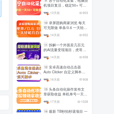
苏宁自动化采集，电脑挂
9
国内最多电脑挂机赚钱项目
机项目复活，稳定50+ 可批
TOP10
的平台操作明细
量
13天前
903
4年前
4420人已阅读
录屏团购商家浏览 每天
10
可无限做 单条/0.6 一天轻松
友情链接申请联系虎哥
几百条 每天日结 多做多得
14天前
652
拆解一个外面卖几百元
11
的AI流量变现项目，虎哥这
里免费分享操作玩法
14天前
658
安卓高速自动点击器
12
Auto Clicker 自定义脚本、
手势录制、自定义连点滑动
16天前
908
工具
头条自动化操作发布文
13
章获取收益 单机单号一天下
来轻松几十百块上不封顶
17天前
1028
最新 TB秒拍秒退项目 一
14