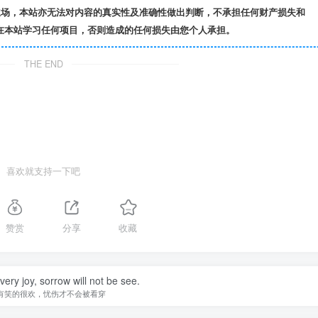
立场，本站亦无法对内容的真实性及准确性做出判断，不承担任何财产损失和
在本站学习任何项目，否则造成的任何损失由您个人承担。
THE END
喜欢就支持一下吧
赞赏
分享
收藏
 very joy, sorrow will not be see.
有笑的很欢，忧伤才不会被看穿