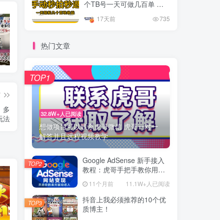
个TB号一天可做几百单 单
价0.35/个 手动项目
17天前
735
热门文章
抖音上我必须推荐的10个优质博主！
网易云音乐黑胶会员，三个官方免费领取教程，最高可领1年
十大电脑挂机赚钱
TOP1
篇
，多
32.8W+人已阅读
玩法
想做项目可以联系虎哥微信 虎哥一对一
解答并且远程视频教学
Google AdSense 新手接入
TOP2
教程：虎哥手把手教你用网
站赚取美元收入
11个月前
11.1W+人已阅读
抖音上我必须推荐的10个优
TOP3
质博主！