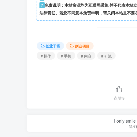
7
免责说明：本站资源均为互联网采集,并不代表本站
法律责任。若您不同意本免责申明，请关闭本站且不要
创业干货
副业项目
# 操作
# 手机
# 内容
# 引流
点赞
9
I only smile
我只