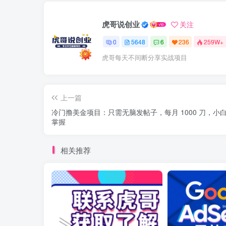
虎哥说创业
关注
0
5648
6
236
259W+
虎哥每天不间断分享实战项目
上一篇
冷门撸美金项目：只需无脑发帖子，每月 1000 刀，小
掌握
相关推荐