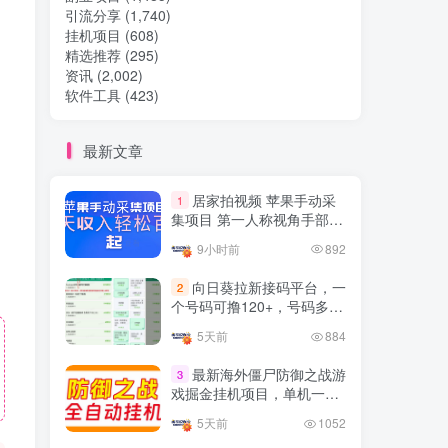
引流分享
(1,740)
挂机项目
(608)
热门文章
精选推荐
(295)
资讯
(2,002)
软件工具
(423)
TOP1
最新文章
32.8W+人已阅读
居家拍视频 苹果手动采
1
想做项目可以联系虎哥微信 虎哥一对一
集项目 第一人称视角手部操
解答并且远程视频教学
作视频采集 一天收入轻松百
9小时前
892
元起
Google AdSense 新手接入
TOP2
向日葵拉新接码平台，一
2
教程：虎哥手把手教你用网
个号码可撸120+，号码多的
站赚取美元收入
11个月前
11.1W+人已阅读
翻倍
5天前
884
抖音上我必须推荐的10个优
TOP3
质博主！
最新海外僵尸防御之战游
3
戏掘金挂机项目，单机一天
4年前
1.5W+人已阅读
150+
5天前
1052
网易云音乐黑胶会员，三个
TOP4