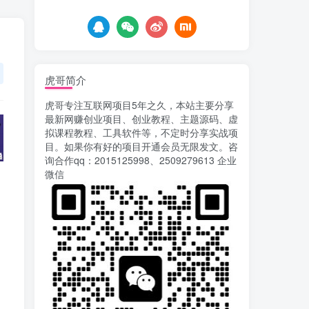
6天前
755
载安装app即可获取高额收
益
自媒体代发文章项目 一
5
个账号一天可赚50+ 只需动
动手发布文章即可赚米
6天前
680
虎哥简介
AI漫剧风口来了！Ks全
6
虎哥专注互联网项目5年之久，本站主要分享
程托管模式，零成本躺赚
最新网赚创业项目、创业教程、主题源码、虚
7天前
522
拟课程教程、工具软件等，不定时分享实战项
目。如果你有好的项目开通会员无限发文。咨
Codex自动化运营X，月
7
询合作qq：2015125998、2509279613 企业
入千刀，5000字干货 献给
微信
喜欢出海的朋友
7天前
626
运营几年的熊猫平台任务
8
点赞关注播放收藏任务自动
化项目 单号5-10+收益 可批
10天前
749
量
苏宁自动化采集，电脑挂
9
机项目复活，稳定50+ 可批
量
13天前
903