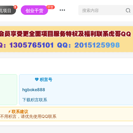
干货
机项目
创业干货
💚 积言号
hgboke888
下载积言联系
⚡ 联系建议
积言，请优先使用QQ联系