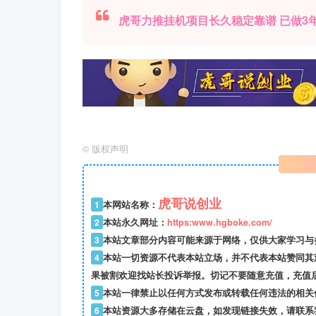
虎哥力推挂机项目长久稳定靠谱 已做3年
©
版权声明
虎哥说创业
1
本网站名称：
2
本站永久网址：
https:www.hgboke.com/
3
本站文章部分内容可能来源于网络，仅供大家学习与参考
4
本站一切资源不代表本站立场，并不代表本站赞同其
果被割欢迎找站长投诉举报。切记不要随意充值，充值
5
本站一律禁止以任何方式发布或转载任何违法的相关
6
本站资源大多存储在云盘，如发现链接失效，请联系