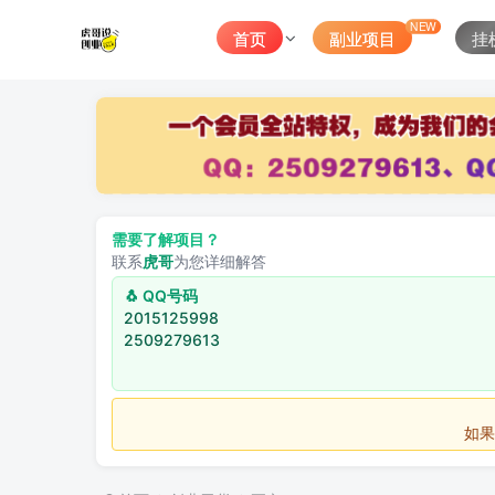
NEW
首页
副业项目
挂
需要了解项目？
联系
虎哥
为您详细解答
🐧 QQ号码
2015125998
2509279613
如果不用