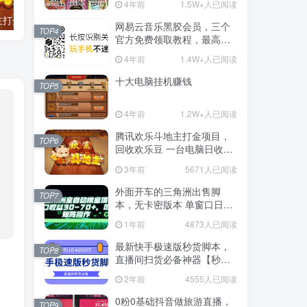
4年前
1.5W+人已阅读
腾讯欢乐斗地主打金项目，回收欢乐豆 一台电脑日收益500+
外面开车的三角洲出售脚本，无卡密版本 单窗口日收益30-70+ 可批量操作
网易云音乐黑胶会员，三个
TOP4
官方免费领取教程，最高可
领1年
4年前
1.4W+人已阅读
十大电脑挂机赚钱
TOP5
4年前
1.2W+人已阅读
腾讯欢乐斗地主打金项目，
TOP6
回收欢乐豆 一台电脑日收益
500+
3年前
5671人已阅读
外面开车的三角洲出售脚
TOP7
本，无卡密版本 单窗口日收
益30-70+ 可批量操作
1年前
4873人已阅读
最新快手极速版秒货脚本，
TOP8
直播间扫货必备神器【秒货
脚本+操作教程】
2年前
4555人已阅读
0粉0基础抖音做旅游直播，
TOP9