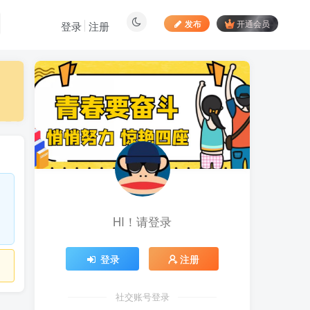
发布
开通会员
登录
注册
最新文章
居家拍视频 苹果手动采
1
集项目 第一人称视角手部操
作视频采集 一天收入轻松百
9小时前
892
元起
向日葵拉新接码平台，一
2
个号码可撸120+，号码多的
翻倍
5天前
884
HI！请登录
最新海外僵尸防御之战游
3
戏掘金挂机项目，单机一天
150+
5天前
1052
登录
注册
苹果手机app体验官项
4
目，一部手机轻松日赚
社交账号登录
50+的项目 只需动动手指下