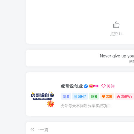
点赞
14
Never give up yo
别
虎哥说创业
关注
0
5647
6
236
259W+
虎哥每天不间断分享实战项目
上一篇