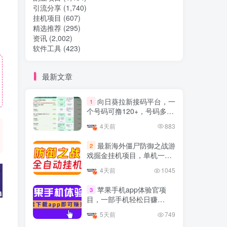
引流分享
(1,740)
挂机项目
(607)
热门文章
精选推荐
(295)
资讯
(2,002)
软件工具
(423)
TOP1
最新文章
32.8W+人已阅读
向日葵拉新接码平台，一
1
想做项目可以联系虎哥微信 虎哥一对一
个号码可撸120+，号码多的
解答并且远程视频教学
翻倍
4天前
883
Google AdSense 新手接入
TOP2
最新海外僵尸防御之战游
2
教程：虎哥手把手教你用网
戏掘金挂机项目，单机一天
站赚取美元收入
11个月前
11.1W+人已阅读
150+
4天前
1045
抖音上我必须推荐的10个优
TOP3
质博主！
苹果手机app体验官项
3
目，一部手机轻松日赚
4年前
1.5W+人已阅读
50+的项目 只需动动手指下
5天前
749
载安装app即可获取高额收
网易云音乐黑胶会员，三个
TOP4