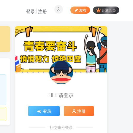
发布
开通会员
登录
注册
最新文章
向日葵拉新接码平台，一
1
个号码可撸120+，号码多的
翻倍
4天前
883
最新海外僵尸防御之战游
2
戏掘金挂机项目，单机一天
150+
4天前
1045
HI！请登录
苹果手机app体验官项
3
目，一部手机轻松日赚
50+的项目 只需动动手指下
5天前
749
登录
注册
载安装app即可获取高额收
益
自媒体代发文章项目 一
4
个账号一天可赚50+ 只需动
社交账号登录
动手发布文章即可赚米