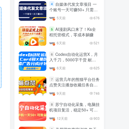
益
官方免费领取教程，最高可
自媒体代发文章项目 一
4
领1年
个账号一天可赚50+ 只需动
4年前
1.4W+人已阅读
动手发布文章即可赚米
5天前
676
十大电脑挂机赚钱
TOP5
AI漫剧风口来了！Ks全
5
4年前
1.2W+人已阅读
程托管模式，零成本躺赚
腾讯欢乐斗地主打金项目，
6天前
521
TOP6
回收欢乐豆 一台电脑日收益
500+
Codex自动化运营X，月
6
3年前
5670人已阅读
入千刀，5000字干货 献给
喜欢出海的朋友
外面开车的三角洲出售脚
TOP7
6天前
625
本，无卡密版本 单窗口日收
益30-70+ 可批量操作
运营几年的熊猫平台任务
1年前
4869人已阅读
7
点赞关注播放收藏任务自动
最新快手极速版秒货脚本，
化项目 单号5-10+收益 可批
TOP8
9天前
746
直播间扫货必备神器【秒货
量
脚本+操作教程】
2年前
4555人已阅读
苏宁自动化采集，电脑挂
8
机项目复活，稳定50+ 可批
0粉0基础抖音做旅游直播，
TOP9
量
30天带货250万GMV，纯利
12天前
903
10万，及经验
3年前
4534人已阅读