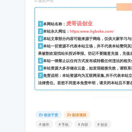
©
版权声明
虎哥说创业
1
本网站名称：
2
本站永久网址：
https:www.hgboke.com/
3
本站文章部分内容可能来源于网络，仅供大家学习与参考
4
本站一切资源不代表本站立场，并不代表本站赞同其
果被割欢迎找站长投诉举报。切记不要随意充值，充值
5
本站一律禁止以任何方式发布或转载任何违法的相关
6
本站资源大多存储在云盘，如发现链接失效，请联系
7
免责说明：本站资源均为互联网采集,并不代表本站
法律责任。若您不同意本免责申明，请关闭本站且不要
创业干货
副业项目
# 操作
# 手机
# 内容
# 创业