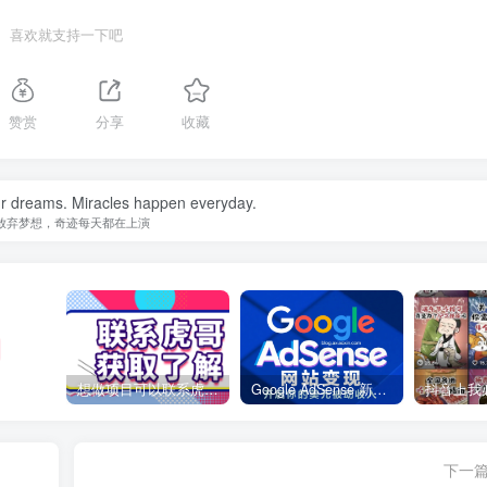
喜欢就支持一下吧
赞赏
分享
收藏
ur dreams. Miracles happen everyday.
放弃梦想，奇迹每天都在上演
想做项目可以联系虎哥微信 虎哥一对一解答并且远程视频教学
Google AdSense 新手接入教程：虎哥手把手教你用网站赚取美元收入
下一