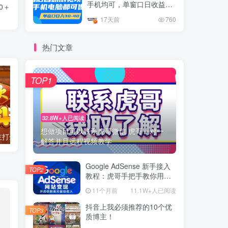
手机均可，单窗口日收益30
0＋
–40+
17天前
760
热门文章
TOP1
32.8W+人已阅读
想做项目可以联系虎哥微信 虎哥一对一
腾讯欢乐斗地主打金项目，回收欢乐豆 一台电脑日收益500+
外面开车的三角洲出售脚本，无卡密版本 单窗口日收益30-70+ 可批量操作
解答并且远程视频教学
Google AdSense 新手接入
TOP2
教程：虎哥手把手教你用网
站赚取美元收入
11个月前
11.1W+人已阅读
抖音上我必须推荐的10个优
TOP3
质博主！