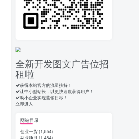
拆解一个外面卖几百元
10
的AI流量变现项目，虎哥这
里免费分享操作玩法
13天前
656
安卓高速自动点击器
11
Auto Clicker 自定义脚本、
手势录制、自定义连点滑动
15天前
907
工具
全新开发图文广告位招
头条自动化操作发布文
12
租啦
章获取收益 单机单号一天下
来轻松几十百块上不封顶
16天前
1027
获得本站官方的流量扶持！
让中小型站长，以更快速度获得用户！
最新 TB秒拍秒退项目 一
13
助小企业实现营销目标！
个TB号一天可做几百单 单
立即进入
价0.35/个 手动项目
16天前
733
酒店自动浏览，电脑、
网站目录
14
手机均可，单窗口日收益30
创业干货
(1,554)
–40+
17天前
760
副业项目
(1,484)