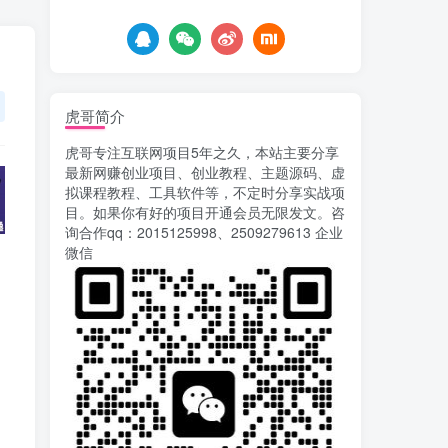
5天前
676
AI漫剧风口来了！Ks全
5
程托管模式，零成本躺赚
6天前
521
虎哥简介
Codex自动化运营X，月
6
虎哥专注互联网项目5年之久，本站主要分享
入千刀，5000字干货 献给
最新网赚创业项目、创业教程、主题源码、虚
喜欢出海的朋友
6天前
625
拟课程教程、工具软件等，不定时分享实战项
目。如果你有好的项目开通会员无限发文。咨
运营几年的熊猫平台任务
7
询合作qq：2015125998、2509279613 企业
点赞关注播放收藏任务自动
微信
化项目 单号5-10+收益 可批
9天前
746
量
苏宁自动化采集，电脑挂
8
机项目复活，稳定50+ 可批
量
12天前
903
录屏团购商家浏览 每天
9
可无限做 单条/0.6 一天轻松
几百条 每天日结 多做多得
13天前
652