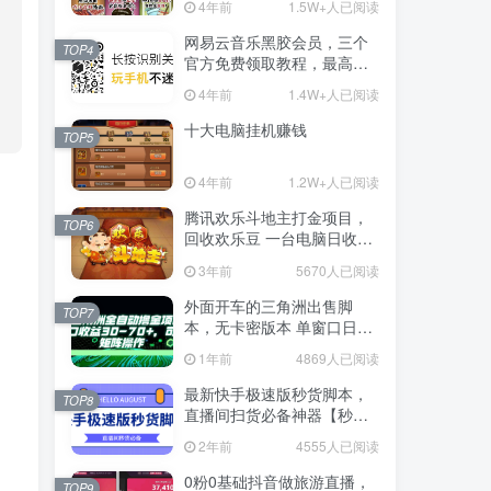
4年前
1.5W+人已阅读
网易云音乐黑胶会员，三个
TOP4
官方免费领取教程，最高可
领1年
4年前
1.4W+人已阅读
十大电脑挂机赚钱
TOP5
4年前
1.2W+人已阅读
腾讯欢乐斗地主打金项目，
TOP6
回收欢乐豆 一台电脑日收益
500+
3年前
5670人已阅读
外面开车的三角洲出售脚
TOP7
本，无卡密版本 单窗口日收
益30-70+ 可批量操作
1年前
4869人已阅读
最新快手极速版秒货脚本，
TOP8
直播间扫货必备神器【秒货
脚本+操作教程】
2年前
4555人已阅读
0粉0基础抖音做旅游直播，
TOP9