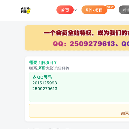
NEW
首页
副业项目
挂
需要了解项目？
联系
虎哥
为您详细解答
🐧 QQ号码
2015125998
2509279613
如果不用