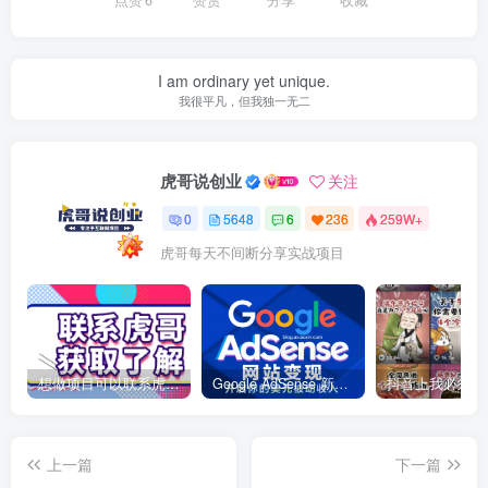
点赞
6
赞赏
分享
收藏
I am ordinary yet unique.
我很平凡，但我独一无二
虎哥说创业
关注
0
5648
6
236
259W+
虎哥每天不间断分享实战项目
想做项目可以联系虎哥微信 虎哥一对一解答并且远程视频教学
Google AdSense 新手接入教程：虎哥手把手教你用网站赚取美元收入
上一篇
下一篇