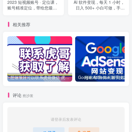
2023 短视频账号 · 定位课，
AI 软件变现，每天 1 小时，
账号精准定位，带给您最前
日入 500+ 小白可做，手机
沿的定位思路（21 节课）
操作
相关推荐
想做项目可以联系虎哥微信 虎哥一对一解答并且远程视频教学
Googl
评论
抢沙发
请登录后发表评论