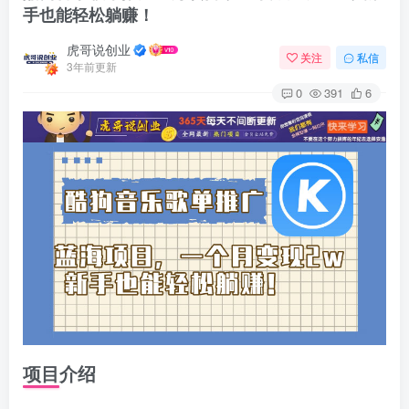
手也能轻松躺赚！
虎哥说创业
关注
私信
3年前更新
0
391
6
项目介绍