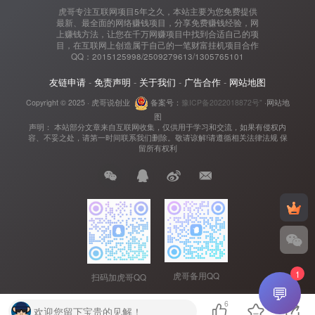
虎哥专注互联网项目5年之久，本站主要为您免费提供
最新、最全面的网络赚钱项目，分享免费赚钱经验，网
上赚钱方法，让您在千万网赚项目中找到合适自己的项
目，在互联网上创造属于自己的一笔财富挂机项目合作
QQ：2015125998/2509279613/1305765101
友链申请
-
免责声明
-
关于我们
-
广告合作
-
网站地图
Copyright © 2025 ·
虎哥说创业
备案号：
豫ICP备2022018872号"
·
网站地
图
声明： 本站部分文章来自互联网收集，仅供用于学习和交流，如果有侵权内
容、不妥之处，请第一时间联系我们删除。敬请谅解!请遵循相关法律法规 保
留所有权利
1
虎哥备用QQ
扫码加虎哥QQ
💬
6
欢迎您留下宝贵的见解！