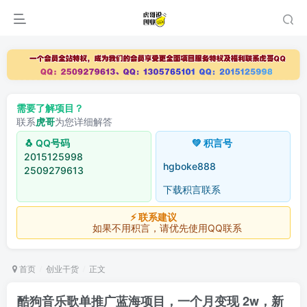
需要了解项目？
联系
虎哥
为您详细解答
🐧 QQ号码
💚 积言号
2015125998
hgboke888
2509279613
下载积言联系
⚡ 联系建议
如果不用积言，请优先使用QQ联系
首页
创业干货
正文
酷狗音乐歌单推广蓝海项目，一个月变现 2w，新