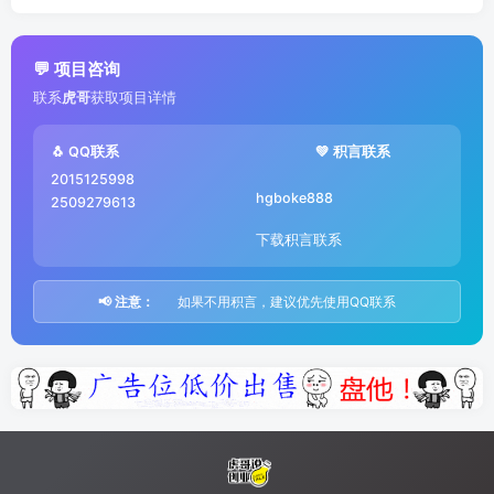
💬 项目咨询
联系
虎哥
获取项目详情
🐧 QQ联系
💚 积言联系
2015125998
hgboke888
2509279613
下载积言联系
📢 注意：
如果不用积言，建议优先使用QQ联系