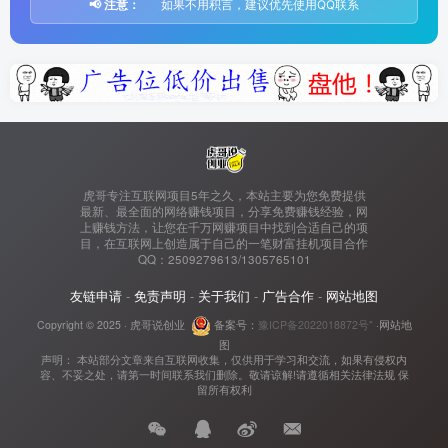
📢 注意：
如果不用积言，建议优先使用QQ联系
虎哥专注互联网项目5年之久，本站主要为您免费提供
最新、最全面的网络赚钱项目，分享免费赚钱经验，网
上赚钱方法，让您在千万网赚项目中找到合适自己的项
目，在互联网上创造属于自己的一笔财富挂机项目合作
QQ：2509279613/1305765101
友链申请
-
免责声明
-
关于我们
-
广告合作
-
网站地图
Copyright © 2025 ·
虎哥说创业
备案号：
豫ICP备2022018872号"
·
网站地
图
声明： 本站部分文章来自互联网收集，仅供用于学习和交流，如果有侵权内
容、不妥之处，请第一时间联系我们删除。敬请谅解!请遵循相关法律法规 保
留所有权利