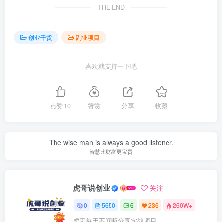
THE END
创业干货
副业项目
喜欢就支持一下吧
点赞
10
赞赏
分享
收藏
The wise man is always a good listener.
智慧比财富更宝贵
虎哥说创业
关注
0
5650
6
236
260W+
虎哥每天不间断分享实战项目