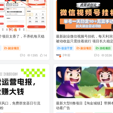
这个项目太香了，不养机每天稳
最新副业微信视频号挂机，每天利润1
被动收益只需挂着就行 项目长久稳
业
货
副业项目
创业干货
副业项目
挂机项目
2年前
0
1395
14
0
3536
新风口，免费群发器日引流
最新大型0撸项目【淘金城镇】带脚
准粉
动看广告