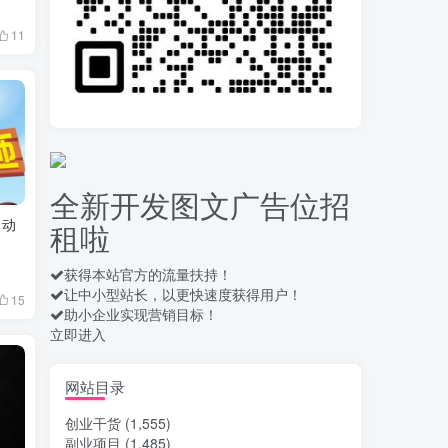
11
录屏团购商家浏览 每天
10
可无限做 单条/0.6 一天轻松
几百条 每天日结 多做多得
15天前
656
拆解一个外面卖几百元
11
的AI流量变现项目，虎哥这
里免费分享操作玩法
15天前
659
全新开发图文广告位招
安卓高速自动点击器
12
自动
租啦
Auto Clicker 自定义脚本、
手势录制、自定义连点滑动
17天前
909
工具
获得本站官方的流量扶持！
让中小型站长，以更快速度获得用户！
头条自动化操作发布文
13
15
助小企业实现营销目标！
章获取收益 单机单号一天下
立即进入
来轻松几十百块上不封顶
18天前
1033
最新 TB秒拍秒退项目 一
网站目录
14
个TB号一天可做几百单 单
创业干货
(1,555)
价0.35/个 手动项目
18天前
746
副业项目
(1,485)