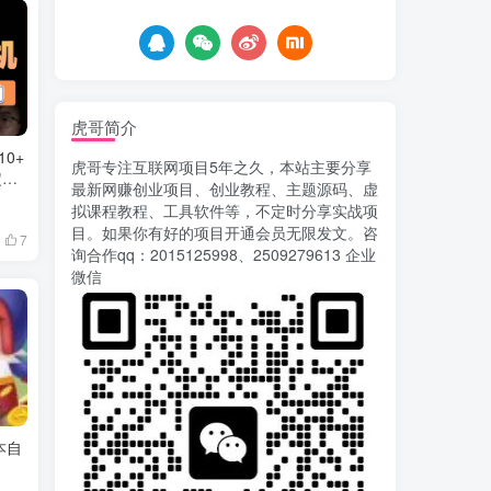
7天前
762
载安装app即可获取高额收
益
自媒体代发文章项目 一
5
个账号一天可赚50+ 只需动
动手发布文章即可赚米
7天前
684
虎哥简介
AI漫剧风口来了！Ks全
6
0+
虎哥专注互联网项目5年之久，本站主要分享
程托管模式，零成本躺赚
定副
最新网赚创业项目、创业教程、主题源码、虚
8天前
526
拟课程教程、工具软件等，不定时分享实战项
目。如果你有好的项目开通会员无限发文。咨
7
Codex自动化运营X，月
7
询合作qq：2015125998、2509279613 企业
入千刀，5000字干货 献给
微信
喜欢出海的朋友
8天前
630
运营几年的熊猫平台任务
8
点赞关注播放收藏任务自动
化项目 单号5-10+收益 可批
11天前
753
量
苏宁自动化采集，电脑挂
9
本自
机项目复活，稳定50+ 可批
量
14天前
905