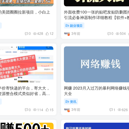
的美团圈圈拉新项目，小白上
外面收费100一张的贴吧发贴防删图
引流必备神器制作详细教程【软件+
程】
货
副业项目
3年前
0
428
12
0
504
半价寄快递的平台，寄大大，
网赚 2023月入过万的暴利网络赚钱
资源整合模式类似好省，高佣
大全
货
资讯
3年前
0
114
15
1
626