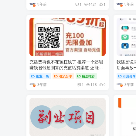
3年前
3年前
1
4421
1
充话费再也不花冤枉钱了 推荐一个还能
我还是说
赚钱省钱超划算的充值话费渠道 还能赚
后面再放一
钱省钱
创业干货
引流分享
精选推荐
引流分
3年前
3年前
1
118
0