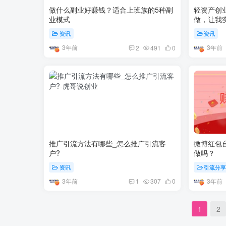
做什么副业好赚钱？适合上班族的5种副
轻资产创
业模式
做，让我
资讯
资讯
3年前
3年前
2
491
0
推广引流方法有哪些_怎么推广引流客
微博红包
户?
做吗？
资讯
引流分
3年前
3年前
1
307
0
1
2