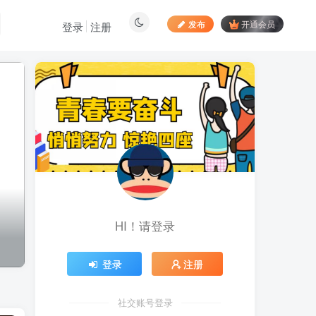
发布
开通会员
登录
注册
最新文章
居家拍视频 苹果手动采
1
集项目 第一人称视角手部操
作视频采集 一天收入轻松百
昨天
904
元起
向日葵拉新接码平台，一
2
个号码可撸120+，号码多的
翻倍
6天前
890
HI！请登录
最新海外僵尸防御之战游
3
戏掘金挂机项目，单机一天
150+
6天前
1060
登录
注册
苹果手机app体验官项
4
目，一部手机轻松日赚
社交账号登录
50+的项目 只需动动手指下