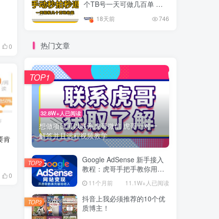
个TB号一天可做几百单 单
价0.35/个 手动项目
18天前
746
热门文章
0
TOP1
32.8W+人已阅读
想做项目可以联系虎哥微信 虎哥一对一
解答并且远程视频教学
要肯
Google AdSense 新手接入
TOP2
教程：虎哥手把手教你用网
0
站赚取美元收入
11个月前
11.1W+人已阅读
抖音上我必须推荐的10个优
TOP3
质博主！