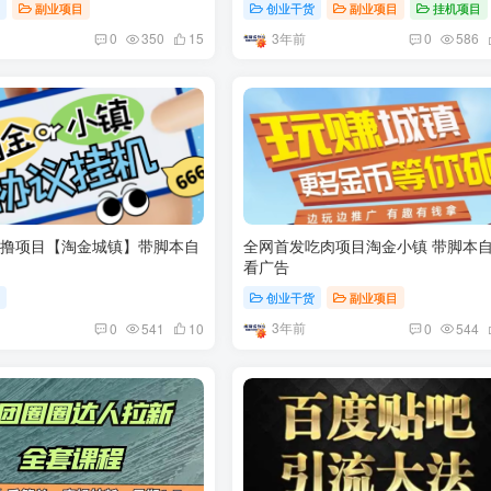
货
副业项目
创业干货
副业项目
挂机项目
3年前
0
350
15
0
586
0撸项目【淘金城镇】带脚本自
全网首发吃肉项目淘金小镇 带脚本
看广告
目
创业干货
副业项目
3年前
0
541
10
0
544