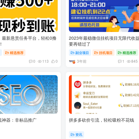
，最新悬赏任务平台，轻松0撸
2023年最稳微信挂机项目无限代收
！
要再错过了
目
精选推荐
副业项目
挂机项目
精选推荐
3年前
0
113
0
1
845
流神器：非标品推广
拼多多砍价引流，轻松吸粉不花钱
资讯