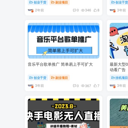
创业干货
副业项目
创业干
2年前
3年前
0
346
8
音乐平台歌单推广 简单易上手可扩大
最新大型
动看广告
创业干货
副业项目
挂机项
3年前
3年前
0
367
7