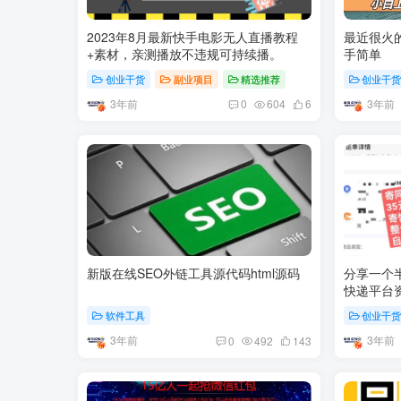
2023年8月最新快手电影无人直播教程
最近很火
+素材，亲测播放不违规可持续播。
手简单
创业干货
副业项目
精选推荐
创业干
3年前
3年前
0
604
6
新版在线SEO外链工具源代码html源码
分享一个
快递平台
联盟
软件工具
创业干
3年前
3年前
0
492
143