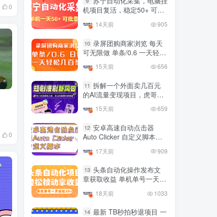
苏宁自动化采集，电脑挂
9
0
国内最多电脑挂机赚钱项目
机项目复活，稳定50+ 可批
TOP10
的平台操作明细
量
14天前
905
4年前
4421人已阅读
录屏团购商家浏览 每天
10
可无限做 单条/0.6 一天轻松
友情链接申请联系虎哥
几百条 每天日结 多做多得
15天前
656
拆解一个外面卖几百元
11
的AI流量变现项目，虎哥这
里免费分享操作玩法
15天前
659
安卓高速自动点击器
12
0
Auto Clicker 自定义脚本、
手势录制、自定义连点滑动
17天前
909
工具
头条自动化操作发布文
13
章获取收益 单机单号一天下
来轻松几十百块上不封顶
18天前
1033
最新 TB秒拍秒退项目 一
14