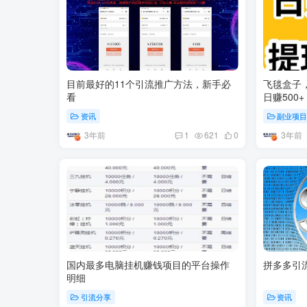
目前最好的11个引流推广方法，新手必
飞毯盒子
看
日赚500+
资讯
副业项
3年前
3年前
1
621
0
国内最多电脑挂机赚钱项目的平台操作
拼多多引
明细
引流分享
资讯