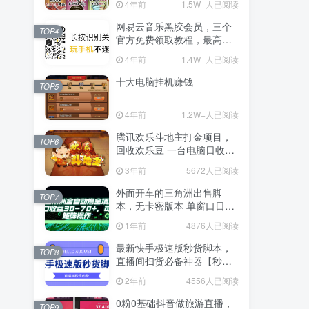
4年前
1.5W+人已阅读
网易云音乐黑胶会员，三个
TOP4
官方免费领取教程，最高可
领1年
4年前
1.4W+人已阅读
十大电脑挂机赚钱
TOP5
4年前
1.2W+人已阅读
腾讯欢乐斗地主打金项目，
TOP6
回收欢乐豆 一台电脑日收益
500+
3年前
5672人已阅读
外面开车的三角洲出售脚
TOP7
本，无卡密版本 单窗口日收
益30-70+ 可批量操作
1年前
4876人已阅读
最新快手极速版秒货脚本，
TOP8
直播间扫货必备神器【秒货
脚本+操作教程】
2年前
4556人已阅读
0粉0基础抖音做旅游直播，
TOP9