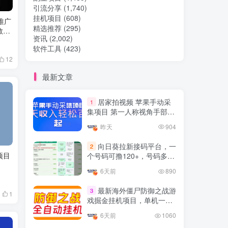
引流分享
(1,740)
挂机项目
(608)
热门文章
推广
精选推荐
(295)
教
资讯
(2,002)
软件工具
(423)
TOP1
12
最新文章
32.8W+人已阅读
居家拍视频 苹果手动采
1
想做项目可以联系虎哥微信 虎哥一对一
集项目 第一人称视角手部操
解答并且远程视频教学
作视频采集 一天收入轻松百
昨天
904
元起
Google AdSense 新手接入
TOP2
向日葵拉新接码平台，一
2
教程：虎哥手把手教你用网
项目
个号码可撸120+，号码多的
站赚取美元收入
11个月前
11.1W+人已阅读
翻倍
6天前
890
抖音上我必须推荐的10个优
TOP3
质博主！
最新海外僵尸防御之战游
3
1
戏掘金挂机项目，单机一天
4年前
1.5W+人已阅读
150+
6天前
1060
网易云音乐黑胶会员，三个
TOP4