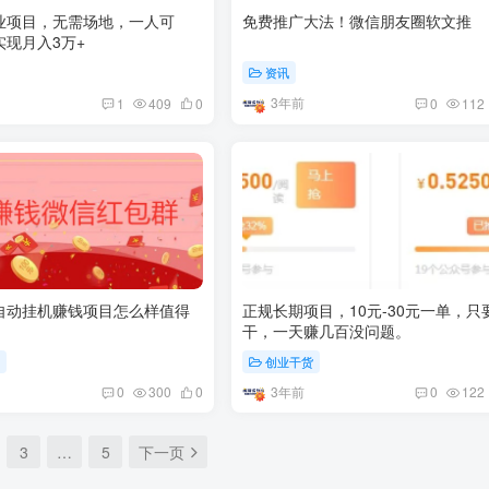
业项目，无需场地，一人可
免费推广大法！微信朋友圈软文推
实现月入3万+
资讯
3年前
1
409
0
0
112
自动挂机赚钱项目怎么样值得
正规长期项目，10元-30元一单，只
干，一天赚几百没问题。
享
创业干货
3年前
0
300
0
0
122
3
…
5
下一页