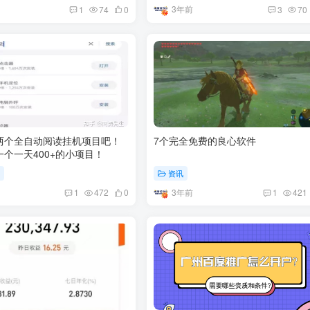
3年前
1
74
0
3
70
两个全自动阅读挂机项目吧！
7个完全免费的良心软件
个一天400+的小项目！
享
资讯
3年前
1
472
0
1
421