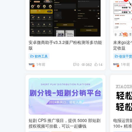
安卓微商助手v3.3.2僵尸粉检测等多功能
未来go
版
定收益
软件工具
创业干
1年前
1年前
0
362
14
短剧 CPS 推广项目，提供 5000 部短剧
电报运营
授权视频可挂载，可以一起赚钱
100+ 精