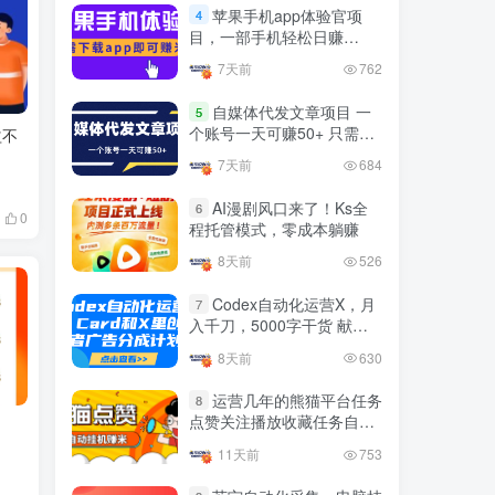
官方免费领取教程，最高可
苹果手机app体验官项
4
领1年
目，一部手机轻松日赚
4年前
1.4W+人已阅读
50+的项目 只需动动手指下
7天前
762
十大电脑挂机赚钱
载安装app即可获取高额收
TOP5
益
自媒体代发文章项目 一
5
4年前
1.2W+人已阅读
个账号一天可赚50+ 只需动
益不
动手发布文章即可赚米
腾讯欢乐斗地主打金项目，
7天前
684
TOP6
回收欢乐豆 一台电脑日收益
500+
AI漫剧风口来了！Ks全
6
3年前
5672人已阅读
0
程托管模式，零成本躺赚
外面开车的三角洲出售脚
TOP7
8天前
526
本，无卡密版本 单窗口日收
益30-70+ 可批量操作
Codex自动化运营X，月
1年前
4876人已阅读
7
入千刀，5000字干货 献给
最新快手极速版秒货脚本，
喜欢出海的朋友
TOP8
8天前
630
直播间扫货必备神器【秒货
脚本+操作教程】
2年前
4556人已阅读
运营几年的熊猫平台任务
8
点赞关注播放收藏任务自动
0粉0基础抖音做旅游直播，
TOP9
化项目 单号5-10+收益 可批
30天带货250万GMV，纯利
11天前
753
量
10万，及经验
3年前
4538人已阅读