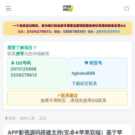
需要了解项目？
联系
虎哥
为您详细解答
🐧 QQ号码
💚 积言号
2015125998
hgboke888
2509279613
下载积言联系
⚡ 联系建议
如果不用积言，请优先使用QQ联系
首页
软件工具
正文
APP影视源码搭建支持(安卓➕苹果双端）基于苹