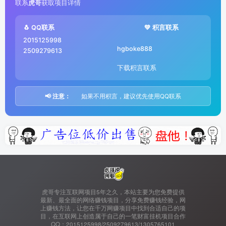
联系
虎哥
获取项目详情
🐧 QQ联系
💚 积言联系
2015125998
hgboke888
2509279613
下载积言联系
📢 注意：
如果不用积言，建议优先使用QQ联系
虎哥专注互联网项目5年之久，本站主要为您免费提供
最新、最全面的网络赚钱项目，分享免费赚钱经验，网
上赚钱方法，让您在千万网赚项目中找到合适自己的项
目，在互联网上创造属于自己的一笔财富挂机项目合作
QQ：2015125998/2509279613/1305765101