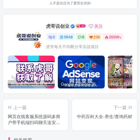
人不是仅仅为了爱而生存的
虎哥说创业
关注
0
5648
6
236
260W+
虎哥每天不间断分享实战项目
想做项目可以联系虎哥微信 虎哥一对一解答并且远程视频教学
Google AdSense 新手接入教程：虎哥手把手教你用网站赚取美元收入
上一篇
下一篇
网页在线客服系统源码多商
中药百科大全-养生/查询药材
户带手机端扫码聊天送安装
教程文档
相关推荐