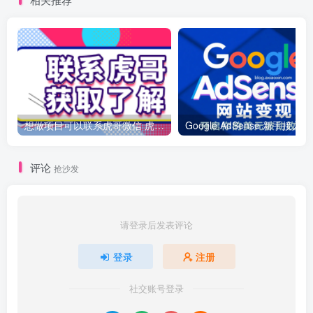
想做项目可以联系虎哥微信 虎哥一对一解答并且远程视频教学
Googl
评论
抢沙发
请登录后发表评论
登录
注册
社交账号登录