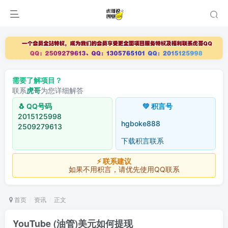
需要了解项目？
联系
虎哥
为您详细解答
🐧 QQ号码
💚 积言号
2015125998
hgboke888
2509279613
下载积言联系
⚡ 联系建议
如果不用积言，请优先使用QQ联系
首页
资讯
正文
YouTube (油管)美元如何提现