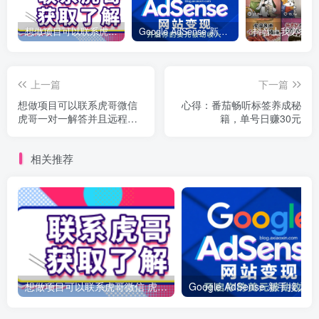
想做项目可以联系虎哥微信 虎哥一对一解答并且远程视频教学
Google AdSense 新手接入教程：虎哥手把手教你用网站赚取美元收入
上一篇
下一篇
想做项目可以联系虎哥微信
心得：番茄畅听标签养成秘
虎哥一对一解答并且远程视
籍，单号日赚30元
频教学
相关推荐
想做项目可以联系虎哥微信 虎哥一对一解答并且远程视频教学
Googl