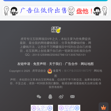
虎哥专注互联网项目5年之久，本站主要为您免费提供
最新、最全面的网络赚钱项目，分享免费赚钱经验，网
上赚钱方法，让您在千万网赚项目中找到合适自己的项
目，在互联网上创造属于自己的一笔财富挂机项目合作
QQ：2015125998/2509279613/1305765101
友链申请
-
免责声明
-
关于我们
-
广告合作
-
网站地图
Copyright © 2025 ·
虎哥说创业
备案号：
豫ICP备2022018872号"
·
网站地
图
声明： 本站部分文章来自互联网收集，仅供用于学习和交流，如果有侵权内
容、不妥之处，请第一时间联系我们删除。敬请谅解!请遵循相关法律法规 保
留所有权利