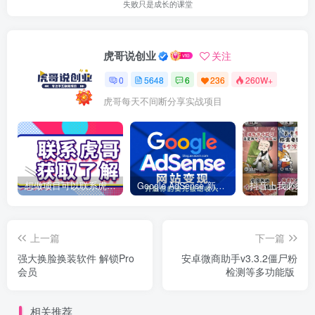
失败只是成长的课堂
虎哥说创业
关注
0
5648
6
236
260W+
虎哥每天不间断分享实战项目
想做项目可以联系虎哥微信 虎哥一对一解答并且远程视频教学
Google AdSense 新手接入教程：虎哥手把手教你用网站赚取美元收入
上一篇
下一篇
强大换脸换装软件 解锁Pro
安卓微商助手v3.3.2僵尸粉
会员
检测等多功能版
相关推荐