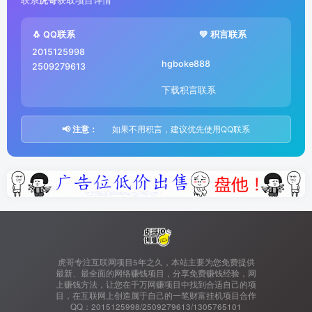
联系
虎哥
获取项目详情
🐧 QQ联系
💚 积言联系
2015125998
hgboke888
2509279613
下载积言联系
📢 注意：
如果不用积言，建议优先使用QQ联系
虎哥专注互联网项目5年之久，本站主要为您免费提供
最新、最全面的网络赚钱项目，分享免费赚钱经验，网
上赚钱方法，让您在千万网赚项目中找到合适自己的项
目，在互联网上创造属于自己的一笔财富挂机项目合作
QQ：2015125998/2509279613/1305765101