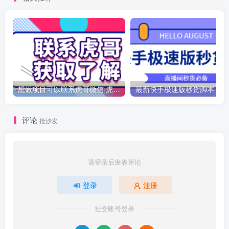
想做项目可以联系虎哥微信 虎哥一对一解答并且远程视频教学
最新
评论
抢沙发
请登录后发表评论
登录
注册
社交账号登录