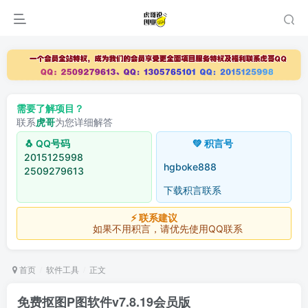
需要了解项目？
联系
虎哥
为您详细解答
🐧 QQ号码
💚 积言号
2015125998
hgboke888
2509279613
下载积言联系
⚡ 联系建议
如果不用积言，请优先使用QQ联系
首页
软件工具
正文
免费抠图P图软件v7.8.19会员版