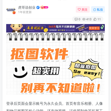
虎哥说创业
关注
私信
1年前更新
0
413
11
登录后页面会显示账号为永久会员。首页有音乐相册、人像
和物品抠图等核心功能，还有做视频、证件照制作等拓展工