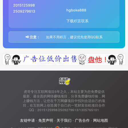
2015125998
hgboke888
2509279613
下载积言联系
📢 注意：
如果不用积言，建议优先使用QQ联系
虎哥专注互联网项目5年之久，本站主要为您免费提供
最新、最全面的网络赚钱项目，分享免费赚钱经验，网
上赚钱方法，让您在千万网赚项目中找到合适自己的项
目，在互联网上创造属于自己的一笔财富挂机项目合作
QQ：2015125998/2509279613/1305765101
友链申请
-
免责声明
-
关于我们
-
广告合作
-
网站地图