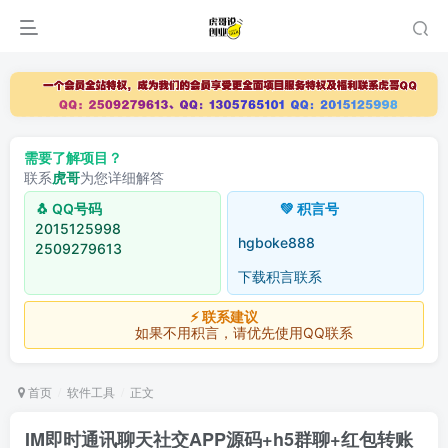
需要了解项目？
联系
虎哥
为您详细解答
🐧 QQ号码
💚 积言号
2015125998
hgboke888
2509279613
下载积言联系
⚡ 联系建议
如果不用积言，请优先使用QQ联系
首页
软件工具
正文
IM即时通讯聊天社交APP源码+h5群聊+红包转账