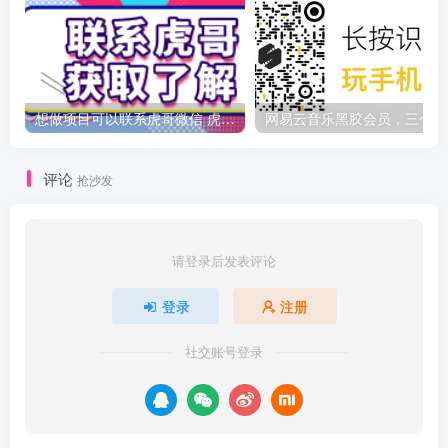
想做项目可以联系虎哥微信 虎哥一对一解答并且远程视频教学
网
评论
抢沙发
请登录后发表评论
登录
注册
社交账号登录