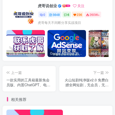
虎哥说创业
关注
0
5648
6
236
260W+
虎哥每天不间断分享实战项目
想做项目可以联系虎哥微信 虎哥一对一解答并且远程视频教学
Google AdSense 新手接入教程：虎哥手把手教你用网站赚取美元收入
上一篇
下一篇
一款实用的工具箱最新免会
火山短剧纯净版v2.0 免费白
员版、内置ChatGPT、电影
嫖全网短剧，无会员，无充
和软件库等超200+款工具
值，无广告
相关推荐