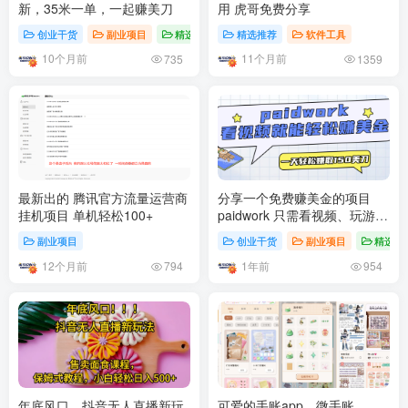
新，35米一单，一起赚美刀
用 虎哥免费分享
创业干货
副业项目
精选推荐
精选推荐
软件工具
10个月前
11个月前
735
1359
最新出的 腾讯官方流量运营商
分享一个免费赚美金的项目
挂机项目 单机轻松100+
paidwork 只需看视频、玩游戏
简单任务就可以一天150+美金
副业项目
创业干货
副业项目
精选推
12个月前
1年前
794
954
年底风口，抖音无人直播新玩
可爱的手账app，微手账