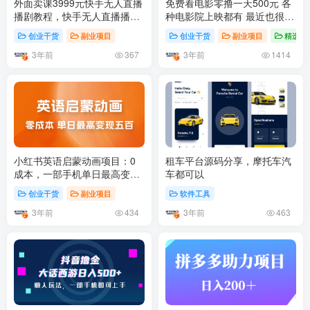
外面卖课3999元快手无人直播
免费看电影零撸一天500元 各
播剧教程，快手无人直播播剧
种电影院上映都有 最近也很多
版权问题(快手无人直播怎么播
人靠直播日赚千元项目
创业干货
副业项目
创业干货
副业项目
精选推
放小短剧)
3年前
3年前
367
1414
小红书英语启蒙动画项目：0
租车平台源码分享，摩托车汽
成本，一部手机单日最高变现
车都可以
500
创业干货
副业项目
软件工具
3年前
3年前
434
463