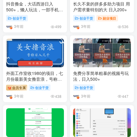
抖音撸金，大话西游日入
长久不衰的拼多多助力项目 用
500+，懒人玩法，一部手机即
户需求量特别的大 日入200+
可上手
创业干货
创业干货
副业项目
3年前
3年前
499
536
外面工作室收1980的项目，七
免费分享简单粗暴的视频号玩
月份最新美女撸音浪，号称日
法，日入500+
入几千【教程＋软件】
会员专属
创业干货
创业干货
3年前
3年前
438
447