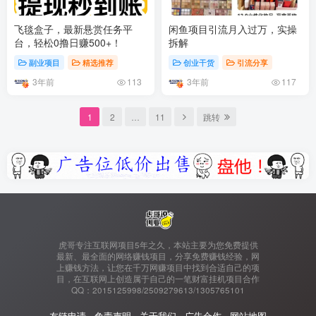
飞毯盒子，最新悬赏任务平
闲鱼项目引流月入过万，实操
台，轻松0撸日赚500+！
拆解
副业项目
精选推荐
创业干货
引流分享
3年前
3年前
113
117
1
2
…
11
跳转
虎哥专注互联网项目5年之久，本站主要为您免费提供
最新、最全面的网络赚钱项目，分享免费赚钱经验，网
上赚钱方法，让您在千万网赚项目中找到合适自己的项
目，在互联网上创造属于自己的一笔财富挂机项目合作
QQ：2015125998/2509279613/1305765101
友链申请
-
免责声明
-
关于我们
-
广告合作
-
网站地图