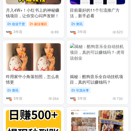
月入4W+！小红书上的神秘赚
目前最好的11个引流推广方
钱项目，让你安心闷声发财！
法，新手必看
创业干货
副业项目
资讯
3年前
3年前
89
623
咋用家中小角落拍照，怎么表
揭秘：酷狗音乐全自动挂机项
情更
目，真的可以赚钱吗？
资讯
引流分享
3年前
3年前
264
730