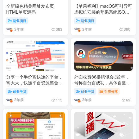
全新绿色精美网址发布页
【苹果福利】macOS可引导可
HTML单页源码
虚拟机安装的苹果系统ISO镜
像（纯净版）整理大合集，已
副业项目
副业项目
测试，可正常使用
3年前
3年前
383
380
分享一个半价寄快递的平台，
外面收费88撸腾讯会员2年，
寄大大，快递平台资源整合模
号称百分百成功，具体自测
式类似好省，高佣联盟
【操作教程】
创业干货
创业干货
引流分享
3年前
3年前
115
69