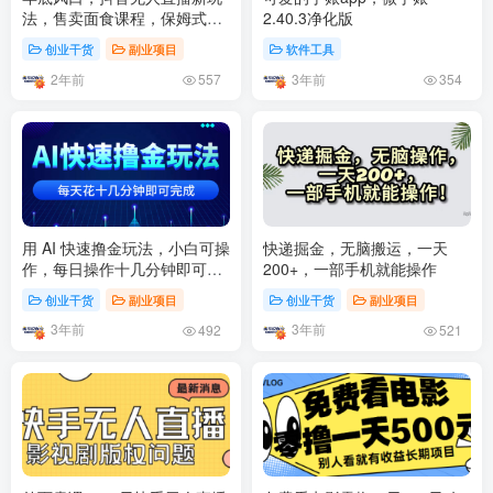
法，售卖面食课程，保姆式教
2.40.3净化版
程，小白轻松日入500+
创业干货
副业项目
软件工具
2年前
3年前
557
354
用 AI 快速撸金玩法，小白可操
快递掘金，无脑搬运，一天
作，每日操作十几分钟即可完
200+，一部手机就能操作
成
创业干货
副业项目
创业干货
副业项目
3年前
3年前
492
521