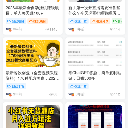
2023年最新全自动挂机赚钱项
新手第一次开直播需要准备些
目，单人每天赚100+
什么？今天虎哥把经验经历分
享给你
副业项目
挂机项目
创业干货
引流分享
资讯
3年前
3年前
1145
114
最新餐饮创业（全套视频教程
靠ChatGPT答题，简单复制粘
资料）176种配方美食，2023
贴，日赚500多
餐饮商用配方
创业干货
创业干货
3年前
3年前
68
112