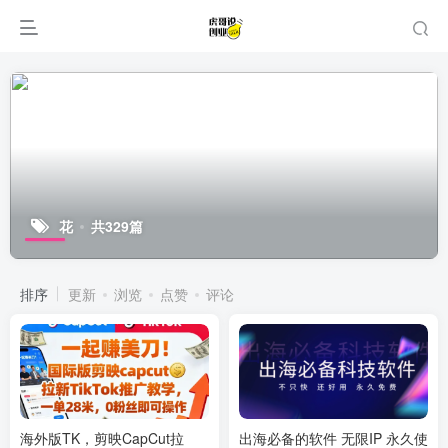
花
共329篇
排序
更新
浏览
点赞
评论
海外版TK，剪映CapCut拉
出海必备的软件 无限IP 永久使