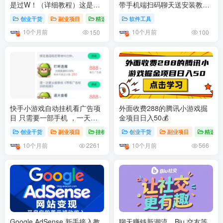
是过W！（详细教程）这是我
带手机端扫码聊天送安装教程
见过最详细的教程
文档
创业干货
副业项目
精选推荐
软件工具
10个月前
10个月前
150
100
快手小游戏自动挂机看广告项
外面收费288的腾讯小游戏掘
目 只需要一部手机 ，一天可
金项目日入50💰
以撸50＋ 适合宝妈 和兼职的
创业干货
副业项目
挂机项目
创业干货
副业项目
精选推
人（最后附自动脚本和入口）
10个月前
10个月前
2261
566
Google AdSense 新手接入教
聊天赚钱新潮流，Biu 交友等