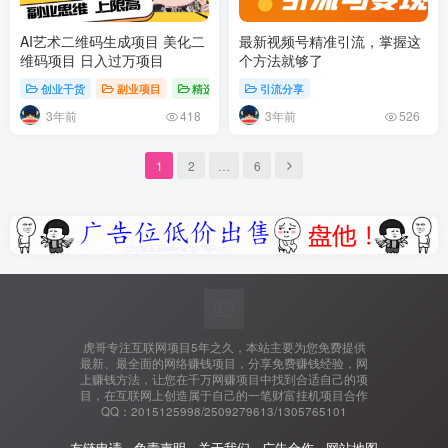
AI艺术二维码生成项目 美化二
最新视频号精准引流，掌握这
维码项目 日入过万项目
个方法就够了
创业干货
副业项目
精选推荐
引流分享
3年前
3年前
418
526
1
2
…
6
虎哥专注互联网项目5年之久，本站主要为您免费提供
最新、最全面的网络赚钱项目，分享免费赚钱经验，网
上赚钱方法，让您在千万网赚项目中找到合适自己的项
目，在互联网上创造属于自己的一笔财富挂机项目合作
QQ：2015125998/2509279613/1305765101
友链申请
-
免责声明
-
关于我们
-
广告合作
-
网站地图