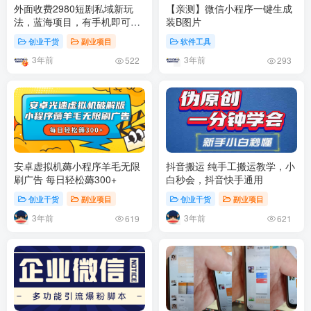
外面收费2980短剧私域新玩
【亲测】微信小程序一键生成
法，蓝海项目，有手机即可操
装B图片
作，一单 9.9~99，日入 800
创业干货
副业项目
软件工具
很轻松
3年前
3年前
522
293
安卓虚拟机薅小程序羊毛无限
抖音搬运 纯手工搬运教学，小
刷广告 每日轻松薅300+
白秒会，抖音快手通用
创业干货
副业项目
创业干货
副业项目
3年前
3年前
619
621