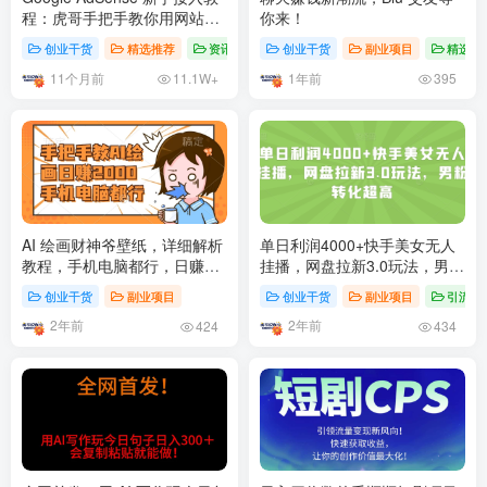
程：虎哥手把手教你用网站赚
你来！
取美元收入
创业干货
精选推荐
资讯
创业干货
副业项目
精选推
11个月前
1年前
11.1W+
395
AI 绘画财神爷壁纸，详细解析
单日利润4000+快手美女无人
教程，手机电脑都行，日赚
挂播，网盘拉新3.0玩法，男粉
2000
转化超高【揭秘】
创业干货
副业项目
创业干货
副业项目
引流分
2年前
2年前
424
434