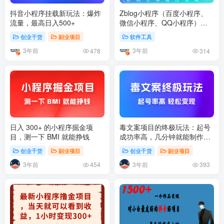
抖音小程序挂载新玩法：爆炸
Zblog小程序（百度小程序、
流量，最高日入500+
微信小程序、QQ小程序）开
源源码升级
创业干货
副业项目
软件工具
3年前
3年前
478
314
日入 300+ 的小程序掘金项
毒文案项目的终极玩法：起号
目，测一下 BMI 就能挣钱
成功率高，几分钟就能制作一
个原创视频
创业干货
副业项目
创业干货
副业项目
3年前
3年前
454
393