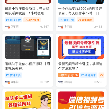
最新小程序撸金项目，当天就
一个作品变现1500+的抖音好
可以看到收益，1小时变现
项目，每天操作半小时，日入
300+(小程序领钱)
300+
创业干货
副业项目
创业干货
副业项目
3年前
3年前
567
463
睡眠助手微信小程序源码 【附
最新视频号精准引流，掌握这
带视频教程】
个方法就够了
软件工具
付费阅读
100
引流分享
精选
3年前
3年前
392
505