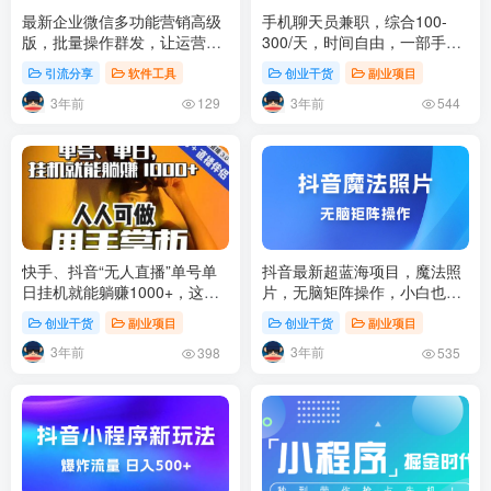
最新企业微信多功能营销高级
手机聊天员兼职，综合100-
版，批量操作群发，让运营更
300/天，时间自由，一部手机
高效【软件+操作教程】
即可
引流分享
软件工具
创业干货
副业项目
3年前
3年前
129
544
快手、抖音“无人直播”单号单
抖音最新超蓝海项目，魔法照
日挂机就能躺赚1000+，这次
片，无脑矩阵操作，小白也能
我就把这当“甩手掌柜”的秘密
日入 1000+
创业干货
副业项目
创业干货
副业项目
教给你，人人可做！
3年前
3年前
398
535