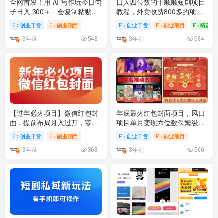
全网首发！用 AI 写作玩今日句
日入四位数的千顺顺短剧项目
子‌日入 300＋，会复制粘贴就
教程，外卖收费800多的项
能做！
目，玩法+开通权限+教程！
创业干货
副业项目
创业干货
副业项目
精选推
3年前
3年前
548
684
【过年必火项目】微信红包封
年底最火红包封面项目，风口
面，提前布局月入过万，零成
项目单月变现六位数保姆级教
本躺赚
程！
创业干货
副业项目
创业干货
副业项目
3年前
3年前
368
566